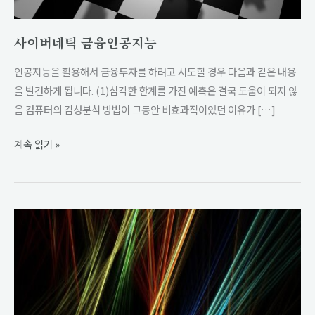
인
공
사이버네틱 금융인공지능
지
능
인공지능을 활용해서 금융투자를 하려고 시도할 경우 다음과 같은 내용
을 발견하게 됩니다. (1)심각한 한계를 가진 예측은 결국 도움이 되지 않
음 컴퓨터의 감성분석 방법이 그동안 비효과적이었던 이유가 […]
계속 읽기 »
블
랙-
리
터
만
의