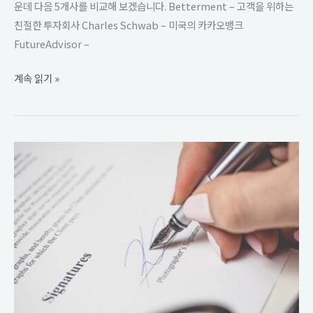
운데 다음 5개사를 비교해 보겠습니다. Betterment – 고객을 위하는
친절한 투자회사 Charles Schwab – 미국의 카카오뱅크
FutureAdvisor –
계속 읽기 »
인
공
지
능
이
평
가
하
고