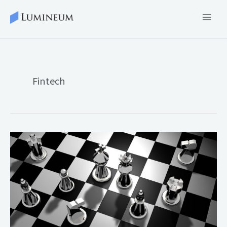
Skip
to
content
Fintech
사
이
버
네
틱
금
융