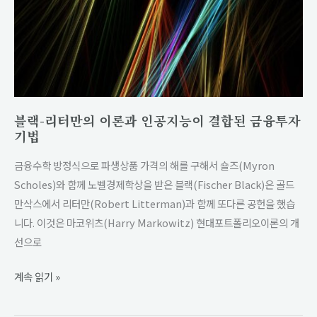
이
론
과
인
공
지
블랙-리터만의 이론과 인공지능이 결합된 금융투자
능
기법
이
금융수학 방정식으로 파생상품 가격의 해를 구해서 숄즈(Myron
결
Scholes)와 함께 노벨경제학상을 받은 블랙(Fischer Black)은 골드
합
만삭스에서 리터만(Robert Litterman)과 함께 또다른 공헌을 했습
된
니다. 이것은 마코위츠(Harry Markowitz) 현대포트폴리오이론의 개
금
선으로
융
투
계속 읽기 »
자
기