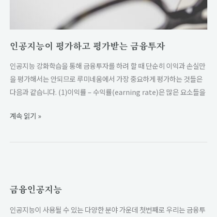
평
가
받
인공지능이 평가하고 평가받는 금융투자
는
금
인공지능 강화학습을 통해 금융투자를 하려 할 때 단순히 이익과 손실만
융
을 평가해서는 안되므로 루미네움에서 가장 중요하게 평가하는 것들은
투
다음과 같습니다. (1)이익률 – 수익률(earning rate)은 많은 요소들을
자
계속 읽기 »
금
융
금융인공지능
인
공
인공지능이 사용될 수 있는 다양한 분야 가운데 첫번째로 우리는 금융투